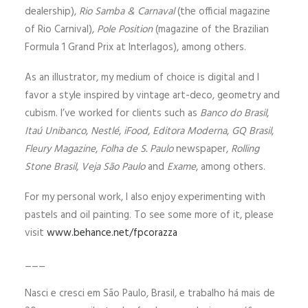
dealership),
Rio Samba & Carnaval
(the official magazine
of Rio Carnival),
Pole Position
(magazine of the Brazilian
Formula 1 Grand Prix at Interlagos), among others.
As an illustrator, my medium of choice is digital and I
favor a style inspired by vintage art-deco, geometry and
cubism. I’ve worked for clients such as
Banco do Brasil
,
Itaú Unibanco
,
Nestlé
,
iFood
,
Editora Moderna
,
GQ Brasil
,
Fleury Magazine
,
Folha de S. Paulo
newspaper,
Rolling
Stone Brasil
,
Veja São Paulo
and
Exame
, among others.
For my personal work, I also enjoy experimenting with
pastels and oil painting. To see some more of it, please
visit
www.behance.net/fpcorazza
___
Nasci e cresci em São Paulo, Brasil, e trabalho há mais de