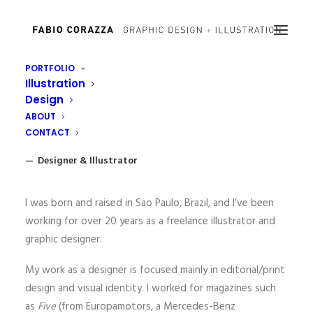
PORTFOLIO
Illustration
Design
Fabio Corazza
ABOUT
CONTACT
— Designer & Illustrator
I was born and raised in Sao Paulo, Brazil, and I’ve been
working for over 20 years as a freelance illustrator and
graphic designer.
My work as a designer is focused mainly in editorial/print
design and visual identity. I worked for magazines such
as
Five
(from Europamotors, a Mercedes-Benz